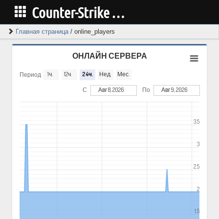
Counter-Strike Cервера дальнего востока
Главная страница
/
online_players
ОНЛАЙН СЕРВЕРА
1ч.
12ч.
24ч.
Нед.
Мес.
Период
С
Авг 8, 2026
По
Авг 9, 2026
3.5
3
2.5
2
1.5