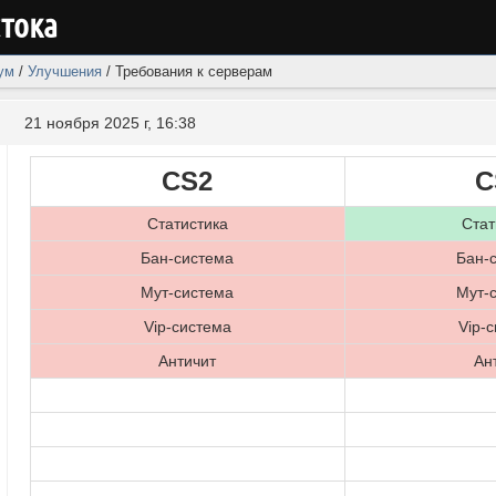
стока
ум
/
Улучшения
/
Требования к серверам
21 ноября 2025 г, 16:38
CS2
C
Статистика
Стат
Бан-система
Бан-
Мут-система
Мут-
Vip-система
Vip-
Античит
Ан