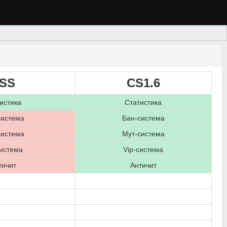
SS
CS1.6
истика
Статистика
система
Бан-система
система
Мут-система
система
Vip-система
тичит
Античит