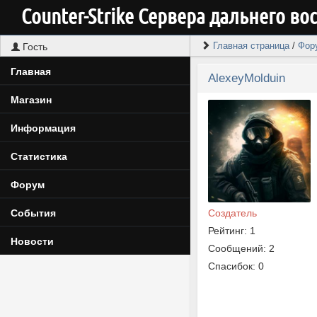
Counter-Strike Cервера дальнего во
Главная страница
/
Фор
Гость
Главная
AlexeyMolduin
Магазин
Информация
Статистика
Форум
Создатель
События
Рейтинг: 1
Новости
Сообщений: 2
Спасибок: 0